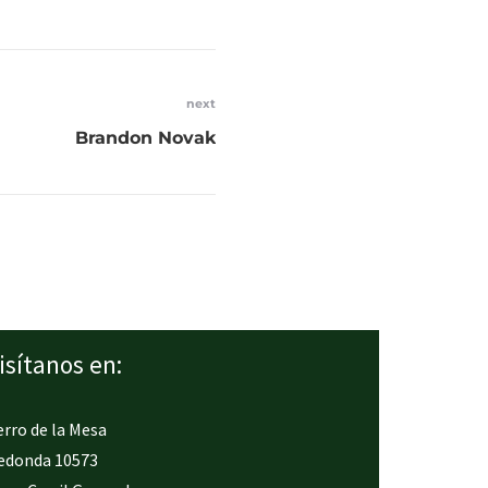
next
Brandon Novak
isítanos en:
erro de la Mesa
edonda 10573