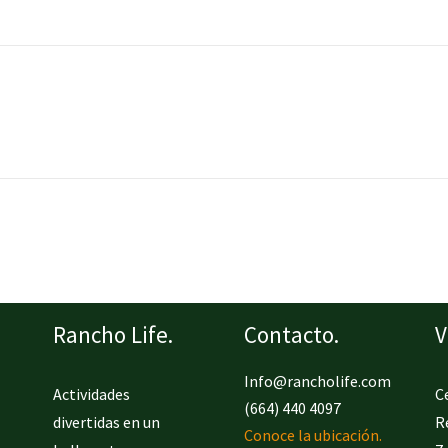
Rancho Life.
Contacto.
V
Info@rancholife.com
Actividades
C
(664) 440 4097
divertidas en un
R
Conoce la ubicación.