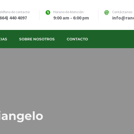
eléfono de contacto:
Horario de Atención:
Contáctanos:
664) 440 4097
9:00 am - 6:00 pm
info@ran
CIAS
SOBRE NOSOTROS
CONTACTO
iangelo
o