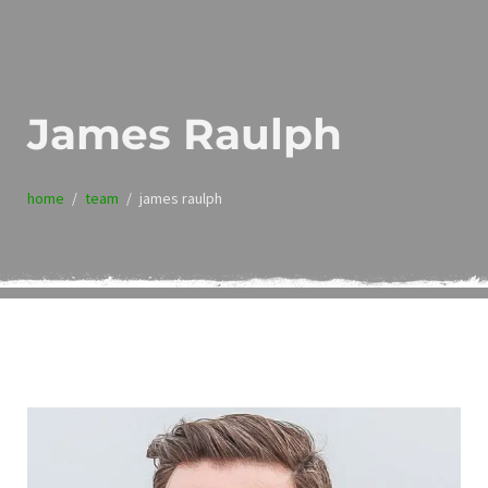
James Raulph
home
team
james raulph