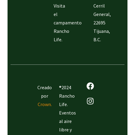
Visita
Cerril
el
General,
campamento
22695
Rancho
Tijuana,
Life.
B.C.
Creado
®2024
por
Rancho
Crown.
Life.
Eventos
al aire
libre y