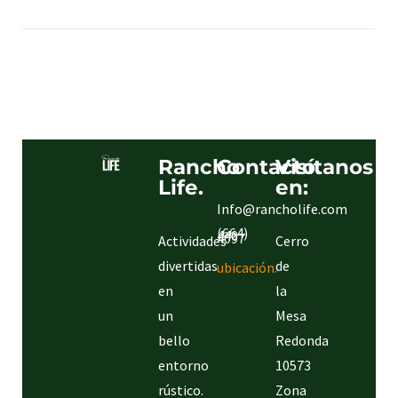
Rancho
Contacto.
Visítanos
Life.
en:
Info@rancholife.com
(664)
440
4097
Actividades
Cerro
Conoce
la
divertidas
de
ubicación.
en
la
un
Mesa
bello
Redonda
entorno
10573
rústico.
Zona