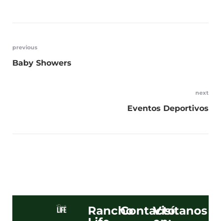
previous
Baby Showers
next
Eventos Deportivos
Rancho
Contacto.
Visítanos